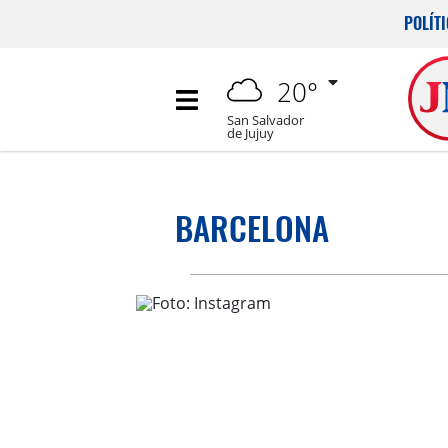
POLÍT
20°
San Salvador
de Jujuy
BARCELONA