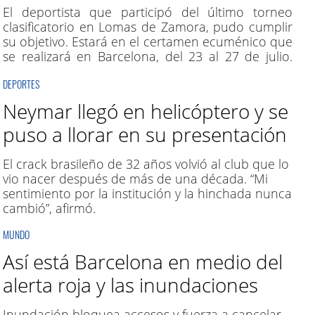
El deportista que participó del último torneo
clasificatorio en Lomas de Zamora, pudo cumplir
su objetivo. Estará en el certamen ecuménico que
se realizará en Barcelona, del 23 al 27 de julio.
Con talento, dedicación y una trayectoria en
DEPORTES
ascenso, Pablo Pérez volverá a competir en la
élite del Taekwon-Do internacional.
Neymar llegó en helicóptero y se
puso a llorar en su presentación
El crack brasileño de 32 años volvió al club que lo
vio nacer después de más de una década. “Mi
sentimiento por la institución y la hinchada nunca
cambió”, afirmó.
MUNDO
Así está Barcelona en medio del
alerta roja y las inundaciones
Inundación bloquea accesos y fuerza a cancelar