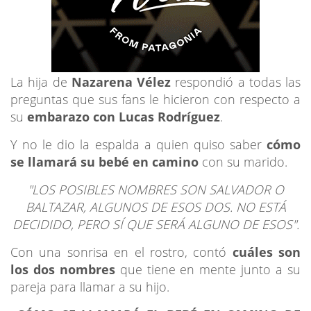
La hija de
Nazarena Vélez
respondió a todas las
preguntas que sus fans le hicieron con respecto a
su
embarazo con Lucas Rodríguez
.
Y no le dio la espalda a quien quiso saber
cómo
se llamará su bebé en camino
con su marido.
"LOS POSIBLES NOMBRES SON SALVADOR O
BALTAZAR, ALGUNOS DE ESOS DOS. NO ESTÁ
DECIDIDO, PERO SÍ QUE SERÁ ALGUNO DE ESOS".
Con una sonrisa en el rostro, contó
cuáles son
los dos nombres
que tiene en mente junto a su
pareja para llamar a su hijo.