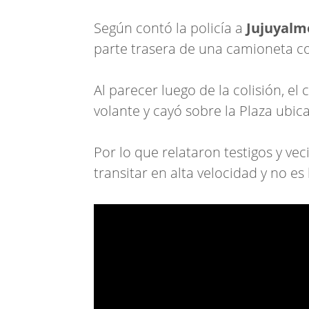
Según contó la policía a
Jujuyal
parte trasera de una camioneta co
Al parecer luego de la colisión, el 
volante y cayó sobre la Plaza ubic
Por lo que relataron testigos y ve
transitar en alta velocidad y no es