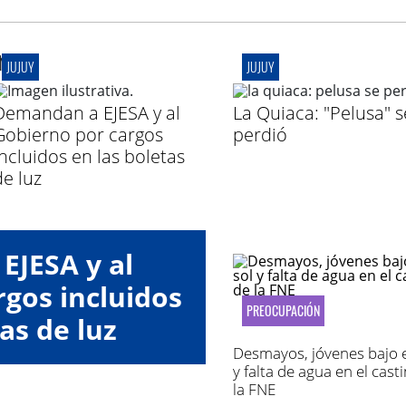
r
JUJUY
JUJUY
Demandan a EJESA y al
La Quiaca: "Pelusa" s
Gobierno por cargos
perdió
incluidos en las boletas
de luz
EJESA y al
gos incluidos
PREOCUPACIÓN
as de luz
Desmayos, jóvenes bajo e
y falta de agua en el cast
la FNE