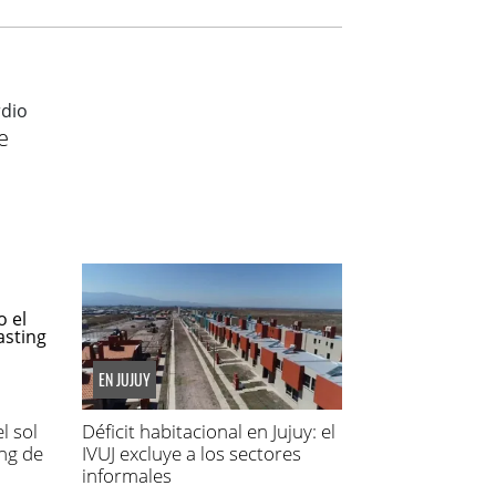
e
EN JUJUY
l sol
Déficit habitacional en Jujuy: el
ing de
IVUJ excluye a los sectores
informales