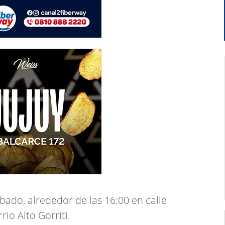
ábado, alrededor de las 16:00 en calle
o Alto Gorriti.