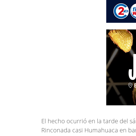
El hecho ocurrió en la tarde del s
Rinconada casi Humahuaca en barri