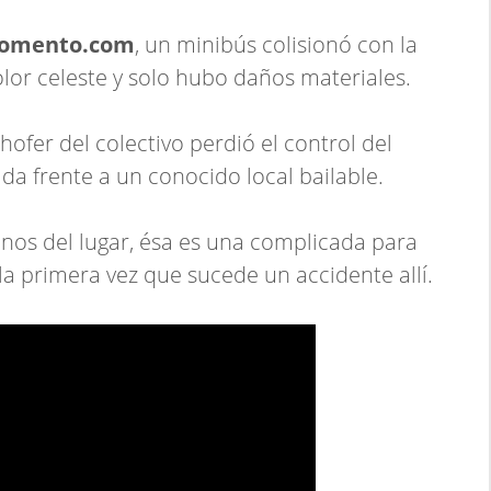
momento.com
, un minibús colisionó con la
lor celeste y solo hubo daños materiales.
chofer del colectivo perdió el control del
ada frente a un conocido local bailable.
cinos del lugar, ésa es una complicada para
 la primera vez que sucede un accidente allí.