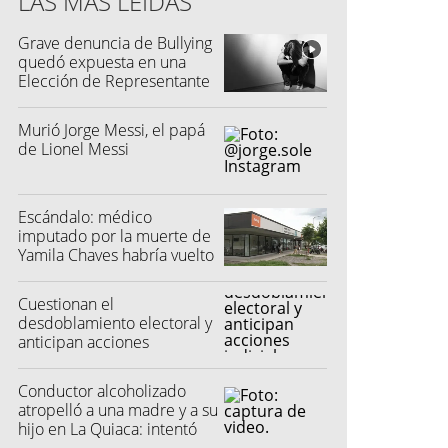
LAS MÁS LEÍDAS
Grave denuncia de Bullying
quedó expuesta en una
Elección de Representante
Murió Jorge Messi, el papá
de Lionel Messi
Escándalo: médico
imputado por la muerte de
Yamila Chaves habría vuelto
a atender
Cuestionan el
desdoblamiento electoral y
anticipan acciones
judiciales contra las
"colectoras"
Conductor alcoholizado
atropelló a una madre y a su
hijo en La Quiaca: intentó
fugarse