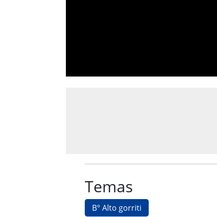
Temas
B° Alto gorriti