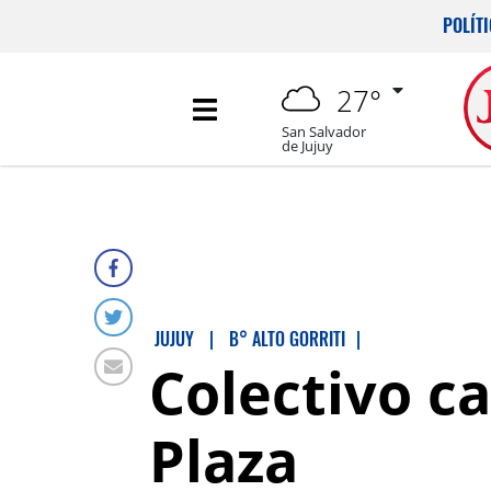
POLÍT
27°
San Salvador
de Jujuy
JUJUY
|
B° ALTO GORRITI
|
Colectivo c
Plaza