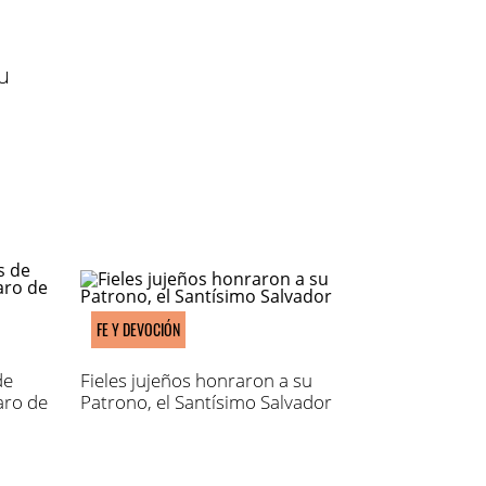
u
FE Y DEVOCIÓN
de
Fieles jujeños honraron a su
aro de
Patrono, el Santísimo Salvador