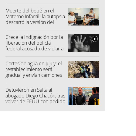
quisieron hacer fraude"
Muerte del bebé en el
Materno Infantil: la autopsia
descartó la versión del
hospital
Crece la indignación por la
liberación del policía
federal acusado de violar a
una menor
Cortes de agua en Jujuy: el
restablecimiento será
gradual y envían camiones
cisterna
Detuvieron en Salta al
abogado Diego Chacón, tras
volver de EEUU con pedido
de captura