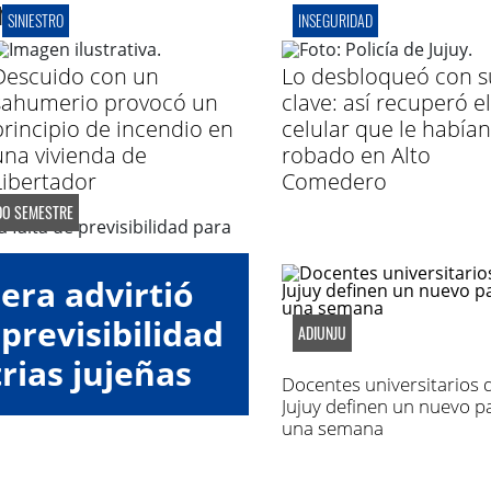
r
SINIESTRO
INSEGURIDAD
Descuido con un
Lo desbloqueó con s
sahumerio provocó un
clave: así recuperó el
principio de incendio en
celular que le habían
una vivienda de
robado en Alto
Libertador
Comedero
DO SEMESTRE
era advirtió
 previsibilidad
ADIUNJU
rias jujeñas
Docentes universitarios 
Jujuy definen un nuevo p
una semana