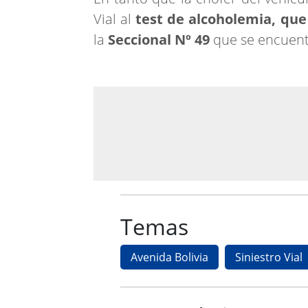
Vial al
test de alcoholemia, que
la
Seccional Nº 49
que se encuentr
Temas
Avenida Bolivia
Siniestro Vial