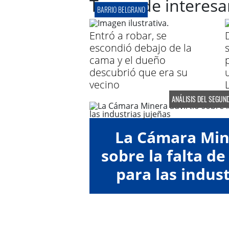
Te puede interesa
BARRIO BELGRANO
Entró a robar, se
escondió debajo de la
cama y el dueño
descubrió que era su
vecino
ANÁLISIS DEL SEGUN
La Cámara Min
sobre la falta de
para las indust