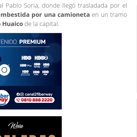
al Pablo Soria, donde llegó trasladada por el
embestida por una camioneta
en un tramo
o Huaico
de la capital.