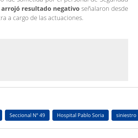
 arrojó resultado
negativo
señalaron desde
a a cargo de las actuaciones.
Seccional Nº 49
Hospital Pablo Soria
siniestro