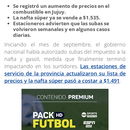
Se registró un aumento de precios en el
combustible en Jujuy.
La nafta súper ya se vende a $1.535.
Estacioneros advierten que las subas se
volvieron semanales y en algunos casos
diarias.
Iniciando el mes de septiembre, el gobierno
nacional había autorizado subas del impuesto a la
nafta y gasoil, medida que finalmente terminó
impactando en los surtidores.
Las estaciones de
servicio de la provincia actualizaron su lista de
precios y la nafta súper pasó a costar a $1.491
.