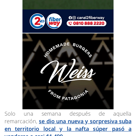
Solo una semana después de aquella
remarcación,
se dio una nueva y sorpresiva suba
en territorio local y la nafta súper pasó a