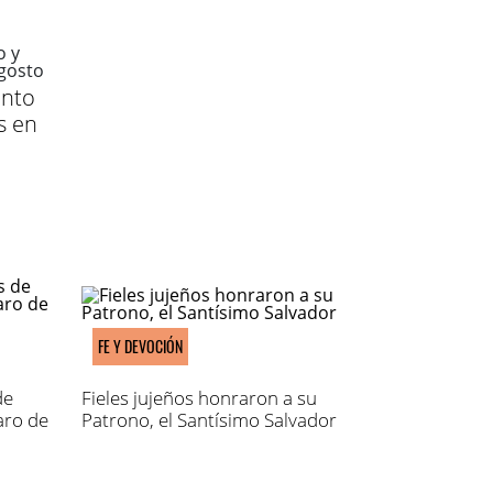
ento
s en
FE Y DEVOCIÓN
de
Fieles jujeños honraron a su
aro de
Patrono, el Santísimo Salvador