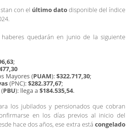
ustan con el
último dato
disponible del índice
024.
 haberes quedarán en junio de la siguiente
96,63
;
477,30
os Mayores (
PUAM
):
$322.717,30
;
vas
(PNC):
$282.377,67
;
 (
PBU
): llega a
$184.535,54
.
ara los jubilados y pensionados que cobran
firmarse en los días previos al inicio del
sde hace dos años, ese extra está
congelado