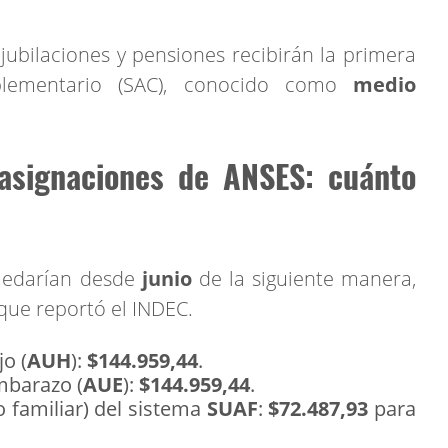
 jubilaciones y pensiones recibirán la primera
lementario (SAC), conocido como
medio
signaciones de ANSES: cuánto
edarían desde
junio
de la siguiente manera,
que reportó el INDEC.
o (
AUH
):
$144.959,44
.
mbarazo (
AUE
):
$144.959,44
.
o familiar) del sistema
SUAF
:
$72.487,93
para