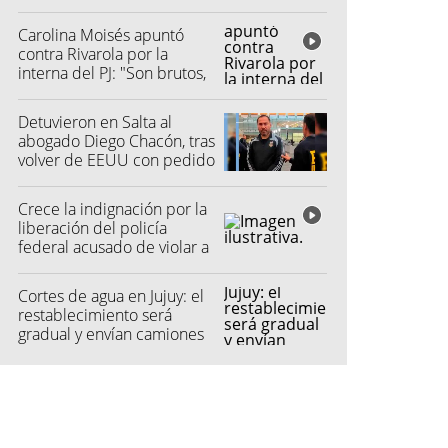
hospital
Carolina Moisés apuntó
contra Rivarola por la
interna del PJ: "Son brutos,
quisieron hacer fraude"
Detuvieron en Salta al
abogado Diego Chacón, tras
volver de EEUU con pedido
de captura
Crece la indignación por la
liberación del policía
federal acusado de violar a
una menor
Cortes de agua en Jujuy: el
restablecimiento será
gradual y envían camiones
cisterna