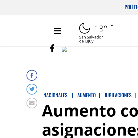
POLÍT
13°
San Salvador
de Jujuy
NACIONALES
|
AUMENTO
|
JUBILACIONES
|
Aumento con
asignacione