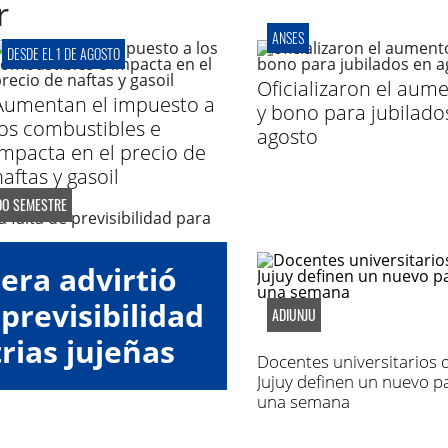
r
ANSES
DESDE EL 1 DE AGOSTO
Oficializaron el aum
Aumentan el impuesto a
y bono para jubilado
los combustibles e
agosto
impacta en el precio de
aftas y gasoil
DO SEMESTRE
era advirtió
 previsibilidad
ADIUNJU
rias jujeñas
Docentes universitarios 
Jujuy definen un nuevo p
una semana