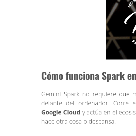
Cómo funciona Spark en 
Gemini Spark no requiere que m
delante del ordenador. Corre
Google Cloud
y actúa en el ecosi
hace otra cosa o descansa.