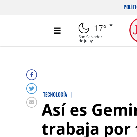
POLÍT
17°
San Salvador
de Jujuy
TECNOLOGÍA
|
Así es Gemin
trabaja por 