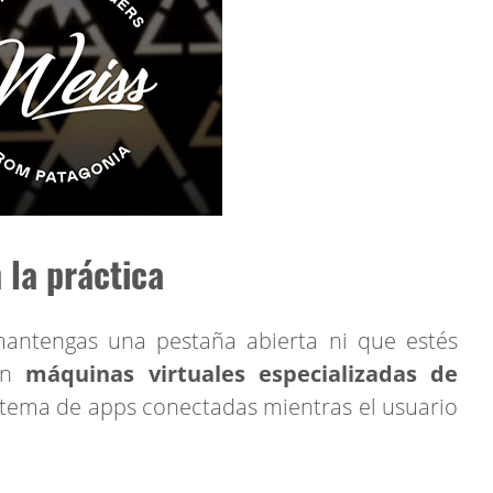
la práctica
antengas una pestaña abierta ni que estés
 en
máquinas virtuales especializadas de
stema de apps conectadas mientras el usuario