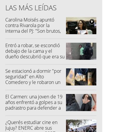
LAS MÁS LEÍDAS
Carolina Moisés apuntó
contra Rivarola por la
interna del PJ: "Son brutos,
quisieron hacer fraude"
Entró a robar, se escondió
debajo de la cama y el
dueño descubrió que era su
vecino
Se estacionó a dormir "por
seguridad" en Alto
Comedero y le robaron un
millón de pesos
El Carmen: una joven de 19
años enfrentó a golpes a su
padrastro para defender a
su madre
¿Querés estudiar cine en
Jujuy? ENERC abre sus