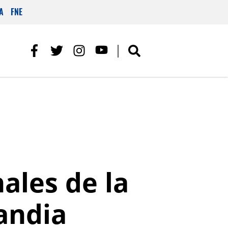
A
FNE
nales de la
landia