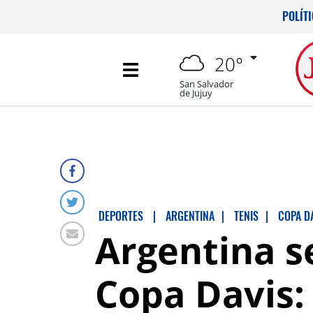
POLÍT
20°
San Salvador
de Jujuy
DEPORTES
|
ARGENTINA
|
TENIS
|
COPA D
Argentina se
Copa Davis: 