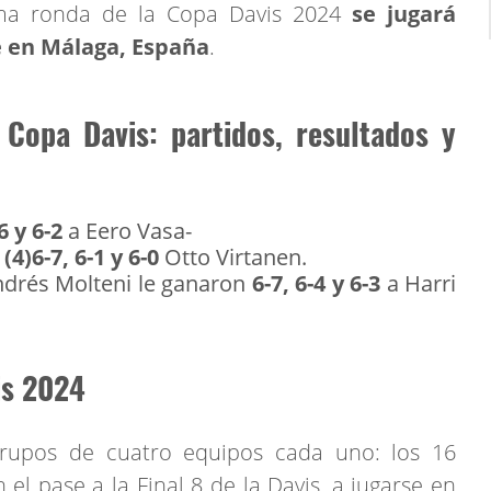
xima ronda de la Copa Davis 2024
se jugará
e en Málaga, España
.
 Copa Davis: partidos, resultados y
6 y 6-2
a Eero Vasa-
o
(4)6-7, 6-1 y 6-0
Otto Virtanen.
drés Molteni le ganaron
6-7, 6-4 y 6-3
a Harri
is 2024
rupos de cuatro equipos cada uno: los 16
l pase a la Final 8 de la Davis, a jugarse en