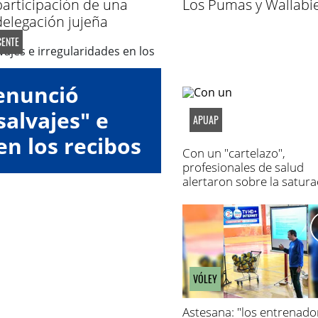
participación de una
Los Pumas y Wallabi
delegación jujeña
ENTE
enunció
alvajes" e
APUAP
en los recibos
Con un "cartelazo",
eldo
profesionales de salud
alertaron sobre la satura
de los hospitales
VÓLEY
Astesana: "los entrenado