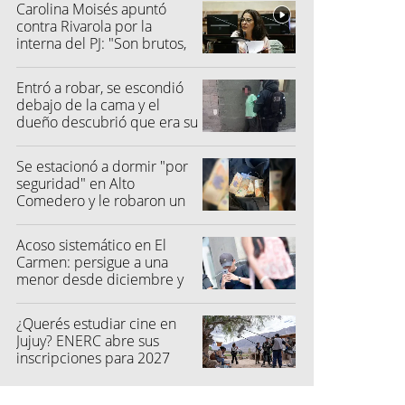
Carolina Moisés apuntó
contra Rivarola por la
interna del PJ: "Son brutos,
quisieron hacer fraude"
Entró a robar, se escondió
debajo de la cama y el
dueño descubrió que era su
vecino
Se estacionó a dormir "por
seguridad" en Alto
Comedero y le robaron un
millón de pesos
Acoso sistemático en El
Carmen: persigue a una
menor desde diciembre y
su madre fue a la Justicia
¿Querés estudiar cine en
Jujuy? ENERC abre sus
inscripciones para 2027