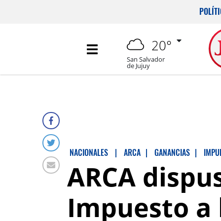
POLÍT
20°
San Salvador
de Jujuy
NACIONALES
|
ARCA
|
GANANCIAS
|
IMPU
ARCA dispus
Impuesto a 