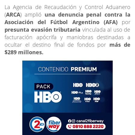
La Agencia de Recaudación y Control Aduanero
(
ARCA
) amplió
una denuncia penal contra la
Asociación del Fútbol Argentino (AFA)
por
presunta evasión tributaria
vinculada al uso de
facturación apócrifa y maniobras destinadas a
ocultar el destino final de fondos por
más de
$289 millones.