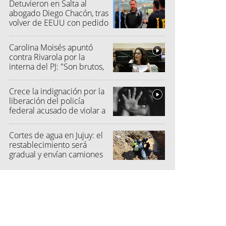
Detuvieron en Salta al
abogado Diego Chacón, tras
volver de EEUU con pedido
de captura
Carolina Moisés apuntó
contra Rivarola por la
interna del PJ: "Son brutos,
quisieron hacer fraude"
Crece la indignación por la
liberación del policía
federal acusado de violar a
una menor
Cortes de agua en Jujuy: el
restablecimiento será
gradual y envían camiones
cisterna