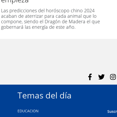
Las predicciones del horóscopo chino 2024
acaban de aterrizar para cada animal que lo
compone, siendo el Dragón de Madera el que
gobernará las energía de este año.
Temas del día
EDUCACION
Suscr