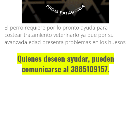
El perro requiere por lo pronto ayuda para
costear tratamiento veterinario ya que por su
avanzada edad presenta problemas en los huesos.
Quienes deseen ayudar, pueden
comunicarse al 3885109157.