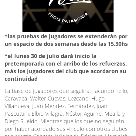
*las pruebas de jugadores se extenderán por
un espacio de dos semanas desde las 15.30hs
*el lunes 30 de julio dará inicio la
pretemporada con el arribo de los refuerzos,
más los jugadores del club que acordaron su
continuidad
La base de jugadores que seguiría: Facundo Tello,
Caravaca, Walter Cuevas, Lezcano, Hugo
Villanueva, Juan Méndez, Fernández, Juan
Pascuttini, Elbio Villagra, Néstor Aguirre, Mealla y
Diego Sueldo. Mientras que los que no seguirán
por haber acordado sus vínculo con otros clubes