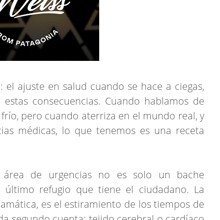
 el ajuste en salud cuando se hace a ciegas,
ae estas consecuencias. Cuando hablamos de
 frío, pero cuando aterriza en el mundo real, y
cias médicas, lo que tenemos es una receta
el área de urgencias no es solo un bache
l último refugio que tiene el ciudadano. La
amática, es el estiramiento de los tiempos de
a segundo cuenta: tejido cerebral o cardíaco