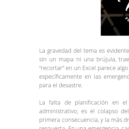
La gravedad del tema es evidente:
sin un mapa ni una brújula, tr
“recortar” en un Excel parece algo
específicamente en las emergen
para el desastre.
La falta de planificación en 
administrativo; es el colapso de
primera consecuencia, y la más dr
respuesta. En una emergencia, cad