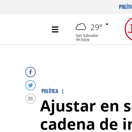
POLÍT
29°
San Salvador
de Jujuy
POLÍTICA
|
Ajustar en s
cadena de i