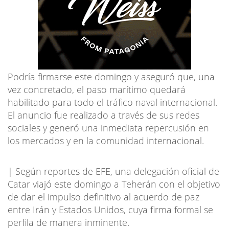
Podría firmarse este domingo y aseguró que, una
vez concretado, el paso marítimo quedará
habilitado para todo el tráfico naval internacional.
El anuncio fue realizado a través de sus redes
sociales y generó una inmediata repercusión en
los mercados y en la comunidad internacional.
| Según reportes de EFE, una delegación oficial de
Catar viajó este domingo a Teherán con el objetivo
de dar el impulso definitivo al acuerdo de paz
entre Irán y Estados Unidos, cuya firma formal se
perfila de manera inminente.