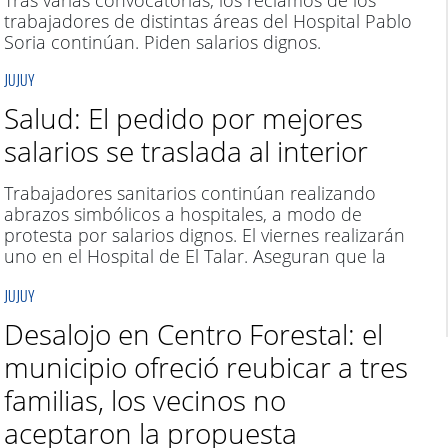
Tras varias convocatorias, los reclamos de los
trabajadores de distintas áreas del Hospital Pablo
Soria continúan. Piden salarios dignos.
JUJUY
Salud: El pedido por mejores
salarios se traslada al interior
Trabajadores sanitarios continúan realizando
abrazos simbólicos a hospitales, a modo de
protesta por salarios dignos. El viernes realizarán
uno en el Hospital de El Talar. Aseguran que la
situación para el sector es crítica en toda la
JUJUY
provincia.
Desalojo en Centro Forestal: el
municipio ofreció reubicar a tres
familias, los vecinos no
aceptaron la propuesta