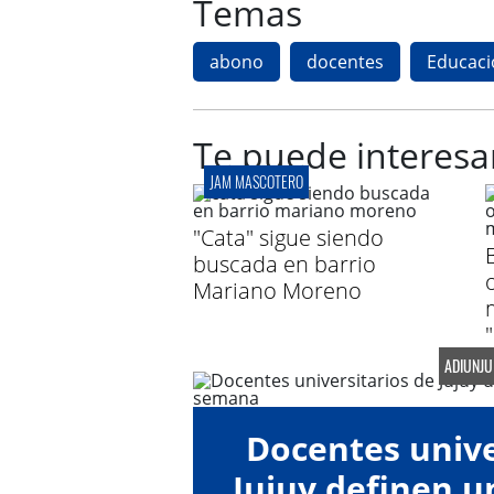
Temas
abono
docentes
Educaci
Te puede interesa
JAM MASCOTERO
"Cata" sigue siendo
buscada en barrio
Mariano Moreno
ADIUNJU
Docentes unive
Jujuy definen 