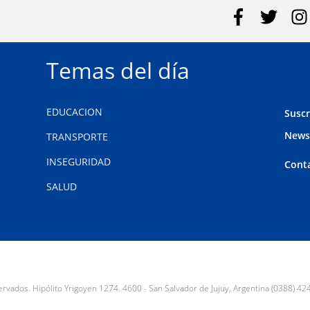
Temas del día
EDUCACION
Suscr
News
TRANSPORTE
INSEGURIDAD
Cont
SALUD
ados. Hipólito Yrigoyen 1274. 4600 - San Salvador de Jujuy, Argentina (0388) 42