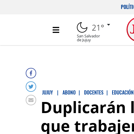
POLÍT
21°
San Salvador
de Jujuy
JUJUY
|
ABONO
|
DOCENTES
|
EDUCACIÓN
Duplicarán 
que trabaje