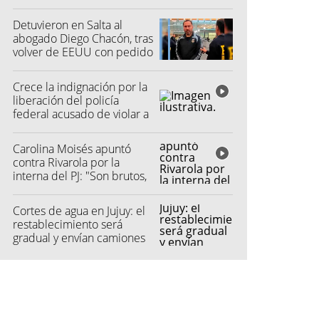
hospital
Detuvieron en Salta al
abogado Diego Chacón, tras
volver de EEUU con pedido
de captura
Crece la indignación por la
liberación del policía
federal acusado de violar a
una menor
Carolina Moisés apuntó
contra Rivarola por la
interna del PJ: "Son brutos,
pretendieron hacer fraude"
Cortes de agua en Jujuy: el
restablecimiento será
gradual y envían camiones
cisterna