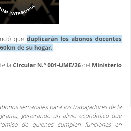
nunció que
duplicarán
los abonos docentes
 60km de su hogar.
te la
Circular N.º 001-UME/26
del
Ministerio
 abonos semanales para los trabajadores de la
ograma, generando un alivio económico que
romiso de quienes cumplen funciones en