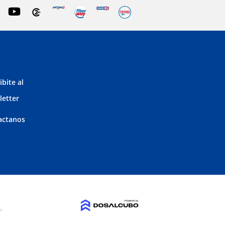
ibite al
letter
actanos
4-