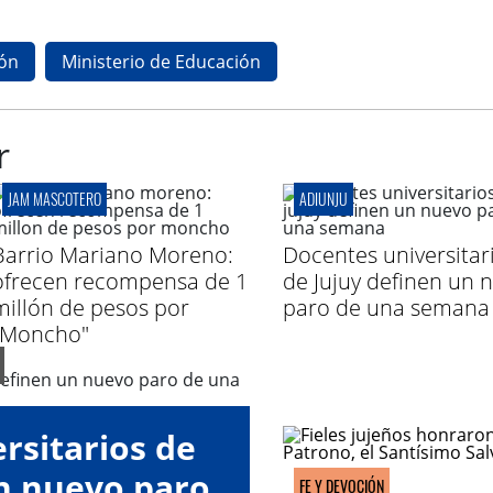
ón
Ministerio de Educación
r
JAM MASCOTERO
ADIUNJU
Barrio Mariano Moreno:
Docentes universitar
ofrecen recompensa de 1
de Jujuy definen un 
millón de pesos por
paro de una semana
"Moncho"
rsitarios de
un nuevo paro
FE Y DEVOCIÓN