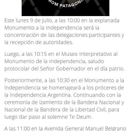
Este lunes 9 de julio, a las 10:00 en la explanada
Monumento a la Independencia será la
concentración de las delegaciones participantes y
la recepción de autoridades.
Luego, a las 10:15 en el Museo Interpretativo al
Monumento de la Independencia, saludo
protocolar del Señor Gobernador en el día patrio.
Posteriormente, a las 10:30 en el Monumento a la
Independencia se homenajeará a los próceres de
la Independencia Argentina. Continuando con la
ceremonia de izamiento de la Bandera Nacional y
Nacional de la Bandera de la Libertad Civil, para
luego dar paso al solemne Te Deum.
A las 11:00 en la Avenida General Manuel Belgrano