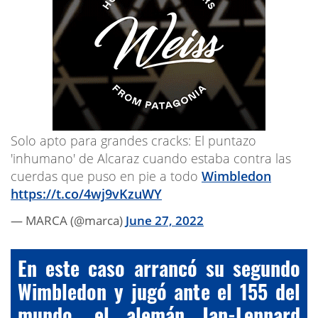
Solo apto para grandes cracks: El puntazo
'inhumano' de Alcaraz cuando estaba contra las
cuerdas que puso en pie a todo
Wimbledon
https://t.co/4wj9vKzuWY
— MARCA (@marca)
June 27, 2022
En este caso arrancó su segundo
Wimbledon y jugó ante el 155 del
mundo, el alemán Jan-Lennard