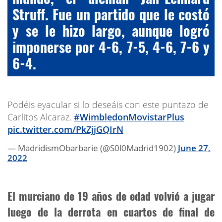
Struff. Fue un partido que le costó
y se le hizo largo, aunque logró
imponerse por 4-6, 7-5, 4-6, 7-6 y
6-4.
Podéis eyacular si lo deseáis con este puntazo de
Carlitos Alcaraz.
#WimbledonMovistarPlus
pic.twitter.com/PkZjjGQIrN
— MadridismObarbarie (@S0l0Madrid1902)
June 27,
2022
El murciano de 19 años de edad volvió a jugar
luego de la derrota en cuartos de final de