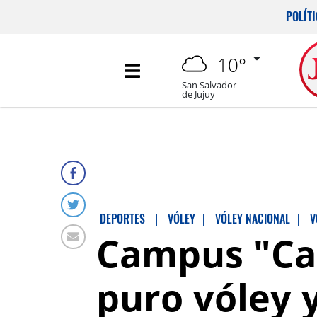
POLÍT
10°
San Salvador
de Jujuy
DEPORTES
|
VÓLEY
|
VÓLEY NACIONAL
|
V
Campus "Cam
puro vóley 