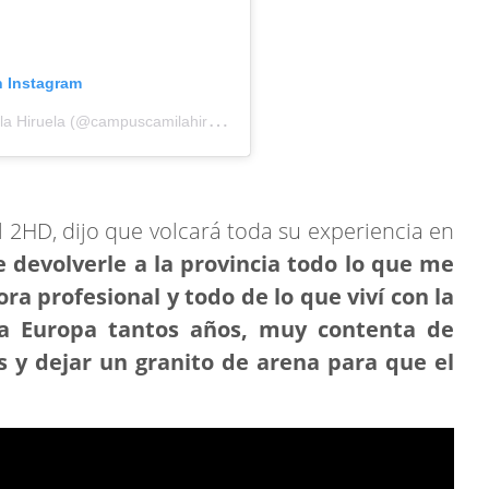
n Instagram
U
na publicación compartida por Campus Camila Hiruela (@campuscamilahiruela)
al 2HD, dijo que volcará toda su experiencia en
devolverle a la provincia todo lo que me
ra profesional y todo de lo que viví con la
o a Europa tantos años, muy contenta de
os y dejar un granito de arena para que el