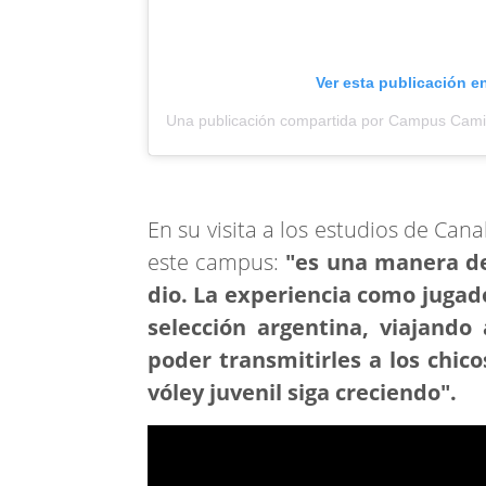
Ver esta publicación e
En su visita a los estudios de Can
este campus:
"es una manera de 
dio. La experiencia como jugado
selección argentina, viajand
poder transmitirles a los chic
vóley juvenil siga creciendo".