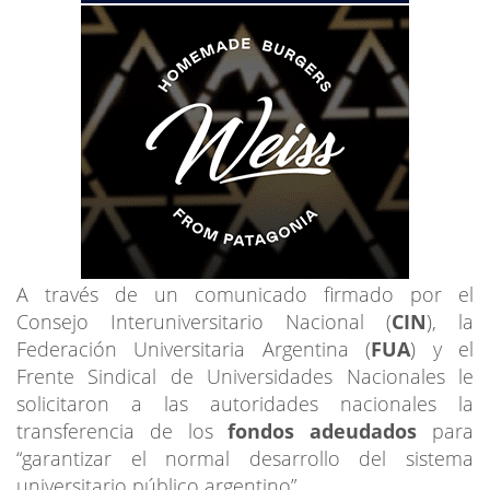
A través de un comunicado firmado por el
Consejo Interuniversitario Nacional (
CIN
), la
Federación Universitaria Argentina (
FUA
) y el
Frente Sindical de Universidades Nacionales le
solicitaron a las autoridades nacionales la
transferencia de los
fondos adeudados
para
“garantizar el normal desarrollo del sistema
universitario público argentino”.