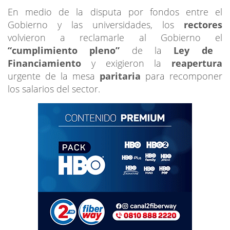
En medio de la disputa por fondos entre el
Gobierno y las universidades, los
rectores
volvieron a reclamarle al Gobierno el
“cumplimiento pleno”
de la
Ley de
Financiamiento
y exigieron la
reapertura
urgente de la mesa
paritaria
para recomponer
los salarios del sector.