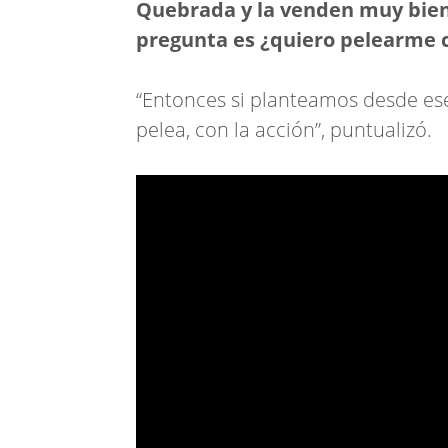
Quebrada y la venden muy bien,
pregunta es ¿quiero pelearme co
“Entonces si planteamos desde ese 
pelea, con la acción”, puntualizó.