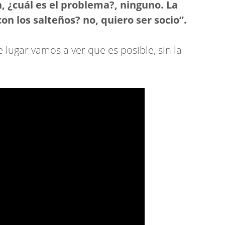
 ¿cuál es el problema?, ninguno. La
n los salteños? no, quiero ser socio”.
lugar vamos a ver que es posible, sin la