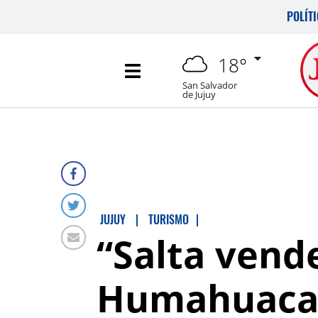
POLÍT
18°
San Salvador
de Jujuy
JUJUY
|
TURISMO
|
“Salta vend
Humahuaca