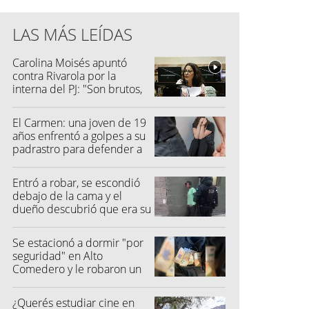
LAS MÁS LEÍDAS
Carolina Moisés apuntó
contra Rivarola por la
interna del PJ: "Son brutos,
quisieron hacer fraude"
El Carmen: una joven de 19
años enfrentó a golpes a su
padrastro para defender a
su madre
Entró a robar, se escondió
debajo de la cama y el
dueño descubrió que era su
vecino
Se estacionó a dormir "por
seguridad" en Alto
Comedero y le robaron un
millón de pesos
¿Querés estudiar cine en