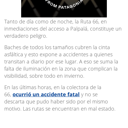
Tanto de día como de noche, la Ruta 66, en
inmediaciones del acceso a Palpalá, constituye un
verdadero peligro.
Baches de todos los tamaños cubren la cinta
asfáltica y esto expone a accidentes a quienes
transitan a diario por ese lugar. A eso se suma la
falta de iluminación en la zona que complican la
visibilidad, sobre todo en invierno.
En las últimas horas, en la colectora de la
66,
ocurrió un accidente fatal
y no se
descarta que pudo haber sido por el mismo
motivo. Las rutas se encuentran en mal estado.