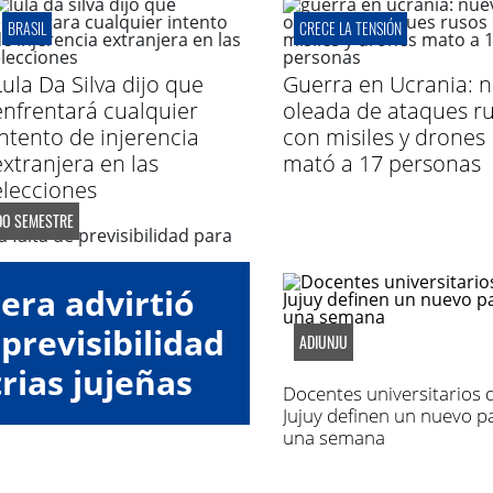
BRASIL
CRECE LA TENSIÓN
Lula Da Silva dijo que
Guerra en Ucrania: 
enfrentará cualquier
oleada de ataques r
intento de injerencia
con misiles y drones
extranjera en las
mató a 17 personas
elecciones
DO SEMESTRE
era advirtió
 previsibilidad
ADIUNJU
rias jujeñas
Docentes universitarios 
Jujuy definen un nuevo p
una semana