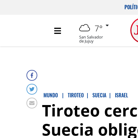
POLÍT
7°
San Salvador
de Jujuy
MUNDO
|
TIROTEO
|
SUECIA
|
ISRAEL
Tiroteo cer
Suecia obli