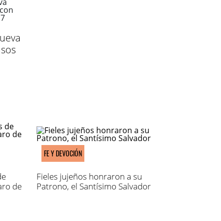
nueva
usos
FE Y DEVOCIÓN
de
Fieles jujeños honraron a su
aro de
Patrono, el Santísimo Salvador