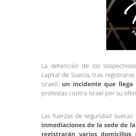
La detención de los sospechoso
capital de Suecia, tras registrars
israelí,
un incidente que llega
protestas contra Israel por su ofen
Las fuerzas de seguridad sueca
inmediaciones de la sede de la
registrarán varios domicilios