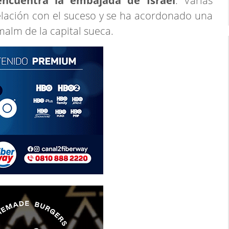
ncuentra la embajada de Israel
. Varias
elación con el suceso y se ha acordonado una
malm de la capital sueca.