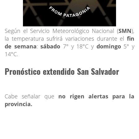
Según el Servicio Meteorológico Nacional (
SMN
),
la temperatura sufrirá variaciones durante el
fin
de semana
:
sábado
7° y 18°C y
domingo
5° y
14°C.
Pronóstico extendido San Salvador
Cabe señalar que
no rigen alertas para la
provincia.