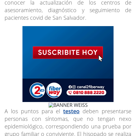
conocer la actualización de los centros de
asesoramiento, diagnóstico y seguimiento de
pacientes covid de San Salvador.
A los puntos para el
testeo
deben presentarse
personas con síntomas, que no tengan nexo
epidemiológico, correspondiendo una prueba por
grupo familiar o conviviente. El hisopado se realiza