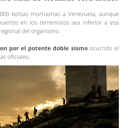
000 bolsas mortuorias a Venezuela, aunque
uertos en los terremotos sea inferior a esa
 regional del organismo.
on por el potente doble sismo
ocurrido el
s oficiales.