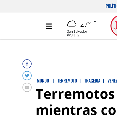
POLÍT
27°
San Salvador
de Jujuy
MUNDO
|
TERREMOTO
|
TRAGEDIA
|
VENE
Terremotos 
mientras co