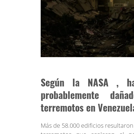
Según la NASA , ha
probablemente daña
terremotos en Venezuel
Más de 58.000 edificios resultaro