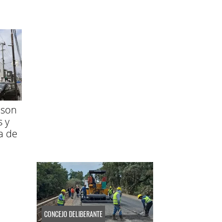
 son
s y
a de
CONCEJO DELIBERANTE