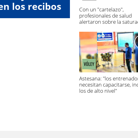
en los recibos
Con un "cartelazo",
eldo
profesionales de salud
alertaron sobre la satura
de los hospitales
VÓLEY
Astesana: "los entrenado
necesitan capacitarse, in
los de alto nivel"