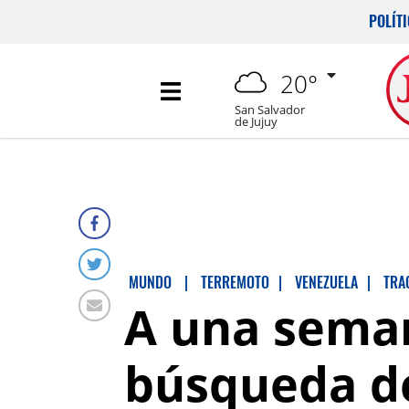
POLÍT
20°
San Salvador
de Jujuy
MUNDO
|
TERREMOTO
|
VENEZUELA
|
TRA
A una seman
búsqueda de