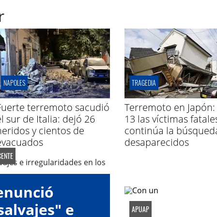
r
NAPOLES
TRAGEDIA
Fuerte terremoto sacudió
Terremoto en Japón:
l sur de Italia: dejó 26
13 las víctimas fatale
heridos y cientos de
continúa la búsqued
evacuados
desaparecidos
ENTE
enunció
alvajes" e
APUAP