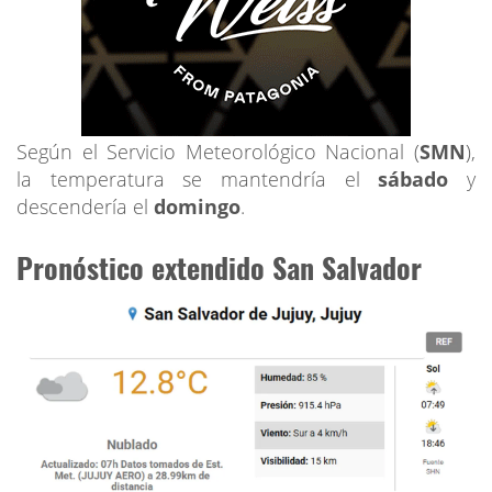
Según el Servicio Meteorológico Nacional (
SMN
),
la temperatura se mantendría el
sábado
y
descendería el
domingo
.
Pronóstico extendido San Salvador