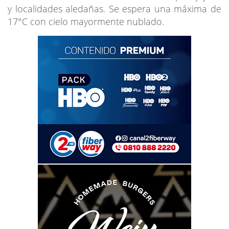
y localidades aledañas. Se espera una máxima de
17°C con cielo mayormente nublado.