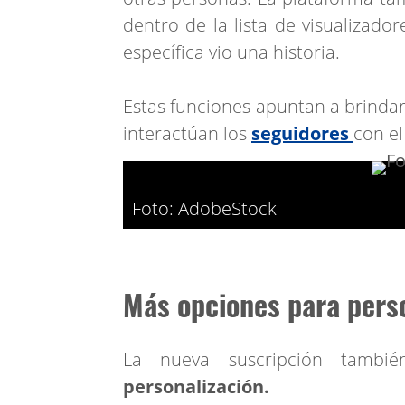
dentro de la lista de visualizado
específica vio una historia.
Estas funciones apuntan a brind
interactúan los
seguidores
con e
Foto: AdobeStock
Más opciones para perso
La nueva suscripción tambié
personalización.