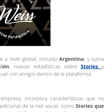
e a nivel global, incluida
Argentina
, y suma
ción
, nuevas estadísticas sobre
Stories
y
tuar con amigos dentro de la plataforma.
 empresa, incorpora características que no
adicional de la red social, como
Stories que