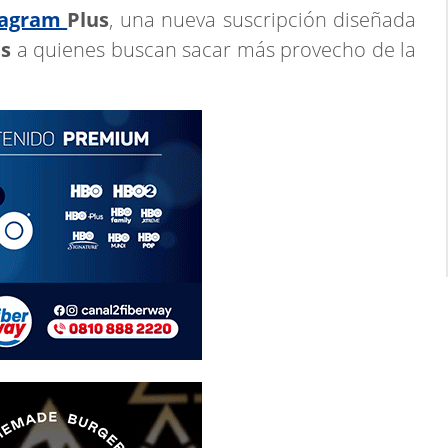
tagram
Plus
, una nueva suscripción diseñada
as
a quienes buscan sacar más provecho de la