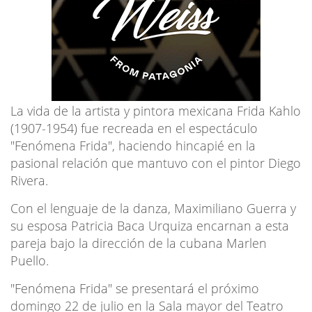
La vida de la artista y pintora mexicana Frida Kahlo
(1907-1954) fue recreada en el espectáculo
"Fenómena Frida", haciendo hincapié en la
pasional relación que mantuvo con el pintor Diego
Rivera.
Con el lenguaje de la danza, Maximiliano Guerra y
su esposa Patricia Baca Urquiza encarnan a esta
pareja bajo la dirección de la cubana Marlen
Puello.
"Fenómena Frida" se presentará el próximo
domingo 22 de julio en la Sala mayor del Teatro