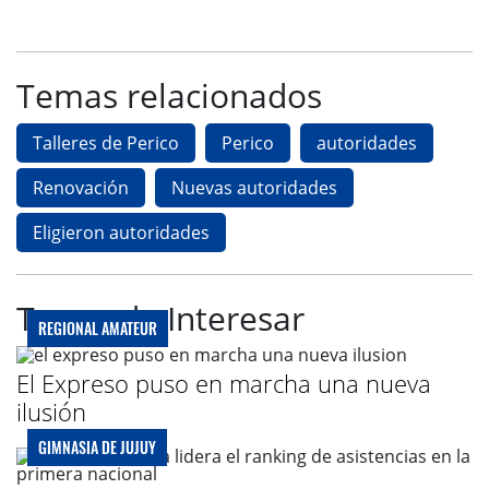
Temas relacionados
Talleres de Perico
Perico
autoridades
Renovación
Nuevas autoridades
Eligieron autoridades
Te puede Interesar
REGIONAL AMATEUR
El Expreso puso en marcha una nueva
ilusión
GIMNASIA DE JUJUY