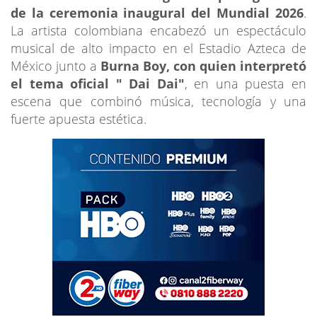
de la ceremonia inaugural del Mundial 2026
.
La artista colombiana encabezó un espectáculo
musical de alto impacto en el Estadio Azteca de
México junto a
Burna Boy, con quien interpretó
el tema oficial " Dai Dai"
, en una puesta en
escena que combinó música, tecnología y una
fuerte apuesta estética.