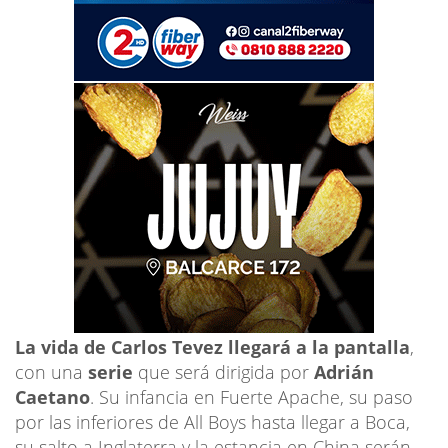
La vida de Carlos Tevez llegará a la pantalla
,
con una
serie
que será dirigida por
Adrián
Caetano
. Su infancia en Fuerte Apache, su paso
por las inferiores de All Boys hasta llegar a Boca,
su salto a Inglaterra y la estancia en China serán