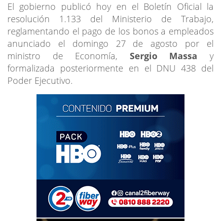
El gobierno publicó hoy en el Boletín Oficial la
resolución 1.133 del Ministerio de Trabajo,
reglamentando el pago de los bonos a empleados
anunciado el domingo 27 de agosto por el
ministro de Economía,
Sergio Massa
y
formalizada posteriormente en el DNU 438 del
Poder Ejecutivo.