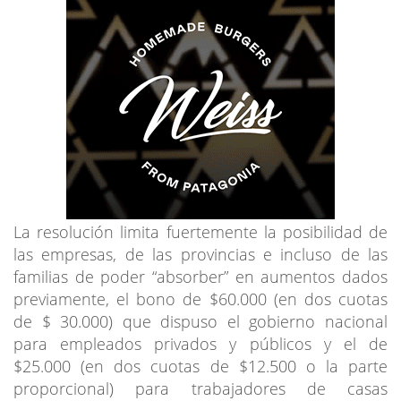
La resolución limita fuertemente la posibilidad de
las empresas, de las provincias e incluso de las
familias de poder “absorber” en aumentos dados
previamente, el bono de $60.000 (en dos cuotas
de $ 30.000) que dispuso el gobierno nacional
para empleados privados y públicos y el de
$25.000 (en dos cuotas de $12.500 o la parte
proporcional) para trabajadores de casas