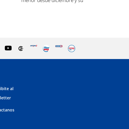
menor desde diciembre y su
madre fue a la Justicia
ibite al
letter
actanos