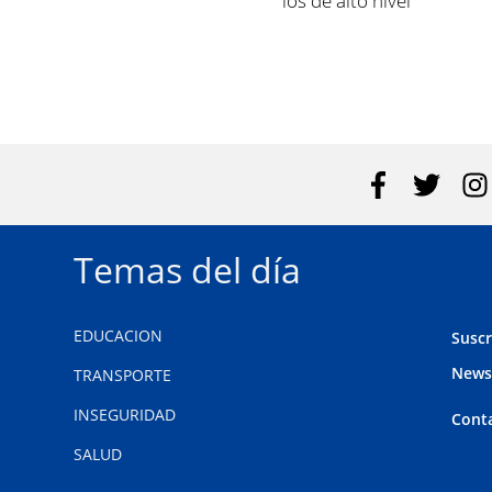
los de alto nivel"
Temas del día
EDUCACION
Suscr
News
TRANSPORTE
INSEGURIDAD
Cont
SALUD