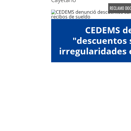
RECLAMO DOC
CEDEMS d
"descuentos s
irregularidades 
de su