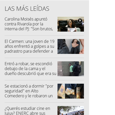
LAS MÁS LEÍDAS
Carolina Moisés apuntó
contra Rivarola por la
interna del PJ: "Son brutos,
quisieron hacer fraude"
El Carmen: una joven de 19
años enfrentó a golpes a su
padrastro para defender a
su madre
Entró a robar, se escondió
debajo de la cama y el
dueño descubrió que era su
vecino
Se estacionó a dormir "por
seguridad" en Alto
Comedero y le robaron un
millón de pesos
¿Querés estudiar cine en
Jujuy? ENERC abre sus