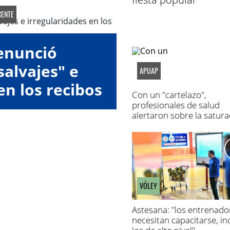
ENTE
enunció
alvajes" e
APUAP
en los recibos
Con un "cartelazo",
eldo
profesionales de salud
alertaron sobre la satura
de los hospitales
VÓLEY
Astesana: "los entrenado
necesitan capacitarse, in