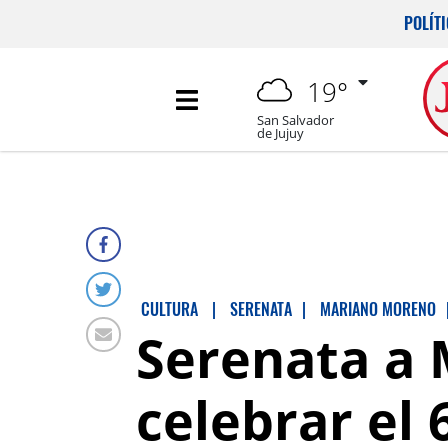
POLÍT
19°
San Salvador
de Jujuy
CULTURA
|
SERENATA
|
MARIANO MORENO
Serenata a 
celebrar el 