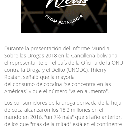
Durante la presentación del Informe Mundial
Sobre las Drogas 2018 en la Cancillería boliviana,
el representante en el país de la Oficina de la ONU
contra la Droga y el Delito (UNODC), Thierry
Rostan, señaló que la mayoría
del consumo de cocaína "se concentra en las
Américas" y que el número "va en aumento".
Los consumidores de la droga derivada de la hoja
de coca alcanzaron los 18,2 millones en el
mundo en 2016, "un 7% más" que el año anterior,
de los que "más de la mitad" está en el continente