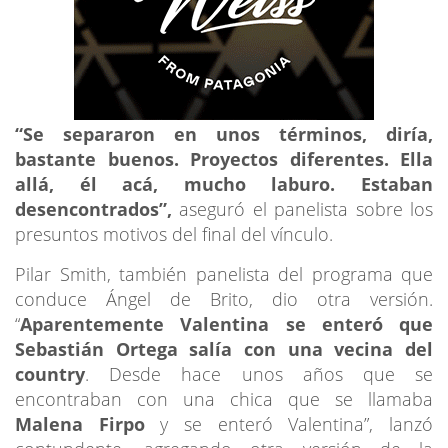
“Se separaron en unos términos, diría,
bastante buenos. Proyectos diferentes. Ella
allá, él acá, mucho laburo. Estaban
desencontrados”,
aseguró el panelista sobre los
presuntos motivos del final del vínculo.
Pilar Smith, también panelista del programa que
conduce Ángel de Brito, dio otra versión.
“
Aparentemente Valentina se enteró que
Sebastián Ortega salía con una vecina del
country
. Desde hace unos años que se
encontraban con una chica que se llamaba
Malena Firpo
y se enteró Valentina”, lanzó