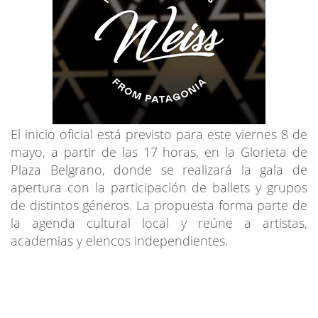
El inicio oficial está previsto para este viernes 8 de
mayo, a partir de las 17 horas, en la Glorieta de
Plaza Belgrano, donde se realizará la gala de
apertura con la participación de ballets y grupos
de distintos géneros. La propuesta forma parte de
la agenda cultural local y reúne a artistas,
academias y elencos independientes.