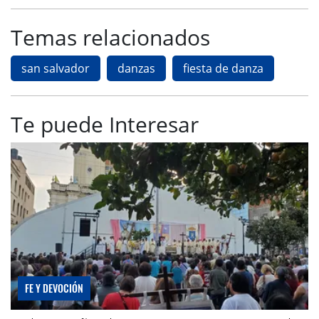
Temas relacionados
san salvador
danzas
fiesta de danza
Te puede Interesar
FE Y DEVOCIÓN