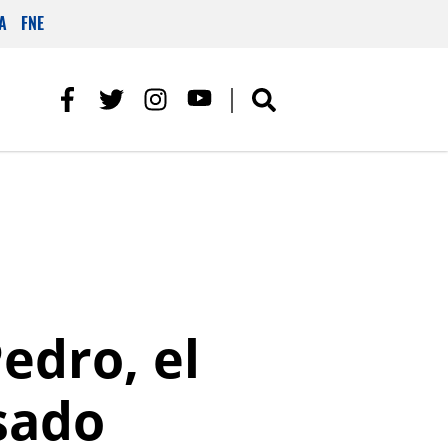
A
FNE
edro, el
sado