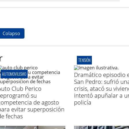
Colapso
r
TENSIÓN
AUTOMOVILISMO
Dramático episodio 
San Pedro: sufrió un
Auto Club Perico
crisis, atacó su vivie
reprogramó su
intentó apuñalar a u
competencia de agosto
policía
para evitar superposición
de fechas