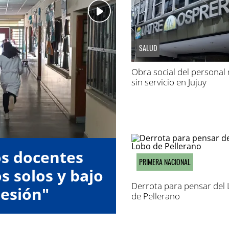
SALUD
Obra social del personal 
sin servicio en Jujuy
os docentes
PRIMERA NACIONAL
s solos y bajo
Derrota para pensar del
esión"
de Pellerano