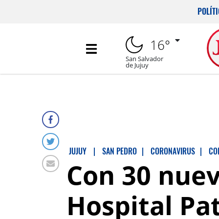
POLÍT
16°
San Salvador
de Jujuy
JUJUY
|
SAN PEDRO
|
CORONAVIRUS
|
CO
Con 30 nuev
Hospital Pa