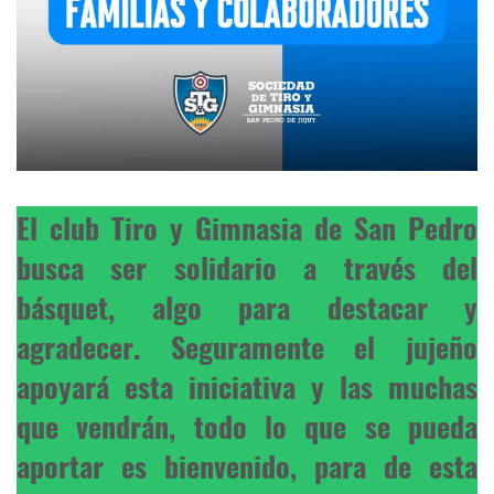
El club Tiro y Gimnasia de San Pedro
busca ser solidario a través del
básquet, algo para destacar y
agradecer. Seguramente el jujeño
apoyará esta iniciativa y las muchas
que vendrán, todo lo que se pueda
aportar es bienvenido, para de esta