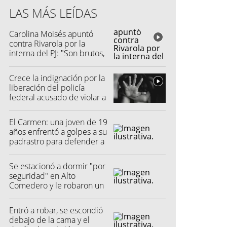
LAS MÁS LEÍDAS
Carolina Moisés apuntó
contra Rivarola por la
interna del PJ: "Son brutos,
quisieron hacer fraude"
Crece la indignación por la
liberación del policía
federal acusado de violar a
una menor
El Carmen: una joven de 19
años enfrentó a golpes a su
padrastro para defender a
su madre
Se estacionó a dormir "por
seguridad" en Alto
Comedero y le robaron un
millón de pesos
Entró a robar, se escondió
debajo de la cama y el