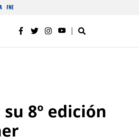
A
FNE
 su 8º edición
ner