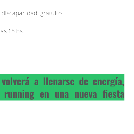
 discapacidad: gratuito
las 15 hs.
volverá a llenarse de energía,
 running en una nueva fiesta