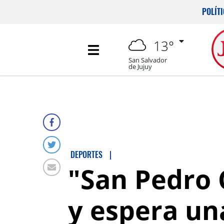
POLÍT
13°
San Salvador
de Jujuy
DEPORTES
|
"San Pedro 
y espera un