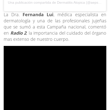
Una publicación compartida de Dermatitis Atopica (@aepso_da)
La Dra.
Fernanda Lui
, médica especialista en
dermatología y una de las profesionales jujeñas
que se sumó a esta Campaña nacional, comentó
en
Radio 2
, la importancia del cuidado del órgano
mas extenso de nuestro cuerpo.