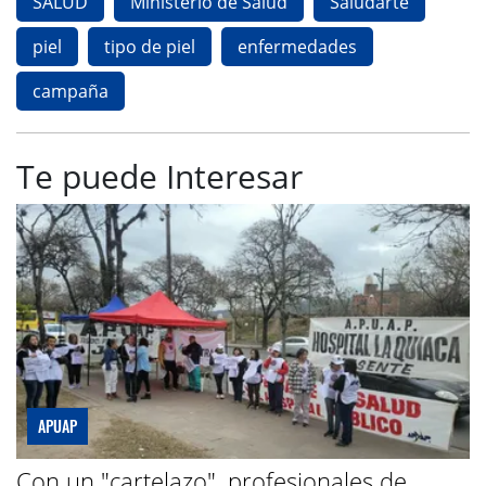
SALUD
Ministerio de Salud
Saludarte
piel
tipo de piel
enfermedades
campaña
Te puede Interesar
APUAP
Con un "cartelazo", profesionales de