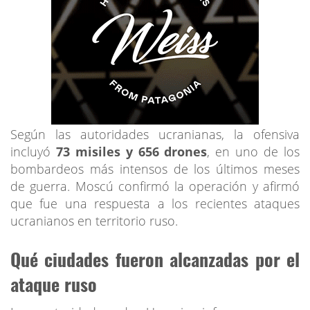
Según las autoridades ucranianas, la ofensiva
incluyó
73 misiles y 656 drones
, en uno de los
bombardeos más intensos de los últimos meses
de guerra. Moscú confirmó la operación y afirmó
que fue una respuesta a los recientes ataques
ucranianos en territorio ruso.
Qué ciudades fueron alcanzadas por el
ataque ruso