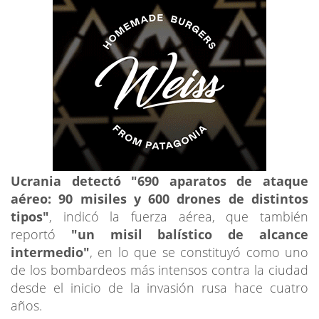
Ucrania detectó "690 aparatos de ataque
aéreo: 90 misiles y 600 drones de distintos
tipos"
, indicó la fuerza aérea, que también
reportó
"un misil balístico de alcance
intermedio"
, en lo que se constituyó como uno
de los bombardeos más intensos contra la ciudad
desde el inicio de la invasión rusa hace cuatro
años.