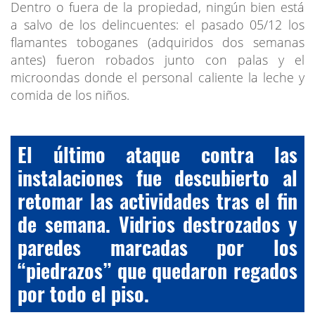
Dentro o fuera de la propiedad, ningún bien está
a salvo de los delincuentes: el pasado 05/12 los
flamantes toboganes (adquiridos dos semanas
antes) fueron robados junto con palas y el
microondas donde el personal caliente la leche y
comida de los niños.
El último ataque contra las
instalaciones fue descubierto al
retomar las actividades tras el fin
de semana. Vidrios destrozados y
paredes marcadas por los
“piedrazos” que quedaron regados
por todo el piso.