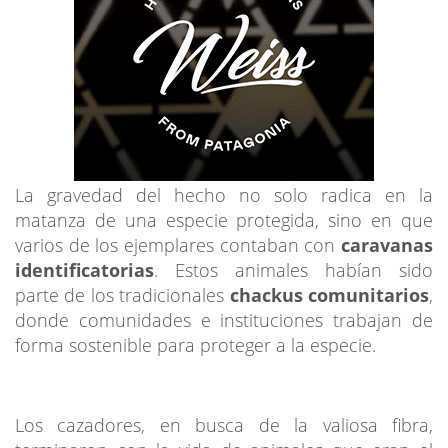
La gravedad del hecho no solo radica en la
matanza de una especie protegida, sino en que
varios de los ejemplares contaban con
caravanas
identificatorias
. Estos animales habían sido
parte de los tradicionales
chackus comunitarios
,
donde comunidades e instituciones trabajan de
forma sostenible para proteger a la especie.
Los cazadores, en busca de la valiosa fibra,