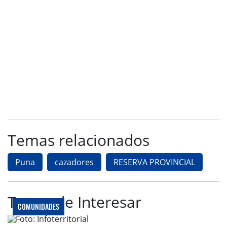
Temas relacionados
Puna
cazadores
RESERVA PROVINCIAL
Te puede Interesar
COMUNIDADES