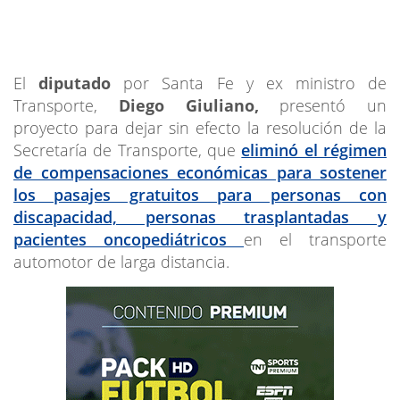
El
diputado
por Santa Fe y ex ministro de
Transporte,
Diego Giuliano,
presentó un
proyecto para dejar sin efecto la resolución de la
Secretaría de Transporte, que
eliminó el régimen
de compensaciones económicas para sostener
los pasajes gratuitos para personas con
discapacidad, personas trasplantadas y
pacientes oncopediátricos
en el transporte
automotor de larga distancia.