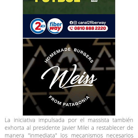
La iniciativa impulsada por el massista también
exhorta al presidente Javier Milei a restablecer de
manera "inmediata" los mecanismos necesarios