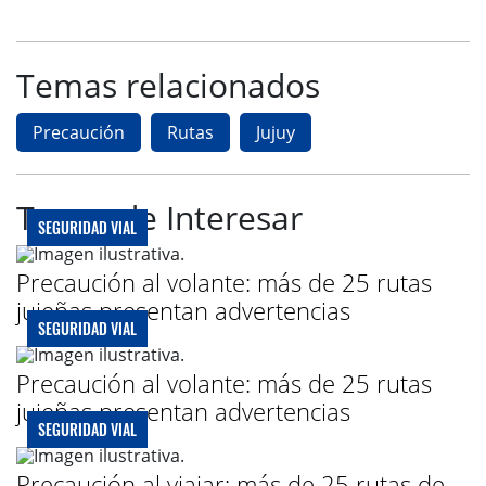
Temas relacionados
Precaución
Rutas
Jujuy
Te puede Interesar
SEGURIDAD VIAL
Precaución al volante: más de 25 rutas
jujeñas presentan advertencias
SEGURIDAD VIAL
Precaución al volante: más de 25 rutas
jujeñas presentan advertencias
SEGURIDAD VIAL
Precaución al viajar: más de 25 rutas de